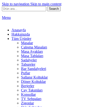
Skip to navigation
Skip to main content
Search
Menu
Anasayfa
Hakkımızda
Tüm Ürünler
Masalar
Çalışma Masaları
Masa Ayakları
Masa Tablaları
Sadalyeler
Tabureler
Bar Sandalyeleri
Puflar
Sallanır Koltuklar
Döner Koltuklar
Berjerler
Çay Takımları
Konsollar
TV Sehpaları
Zigonlar