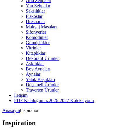
Orta Sehpalar
Yan Sehpalar
Saksılıklar
Fiskoslar
Dresuarlar
Makyaj Masaları
Şifonyerler
Komodinler
Gümüşlükler
Vitrinler
Kitaplıklar
Dekoratif Ürünler
Askılıklar
Boy Aynaları
Aynalar
Yatak Başlıkları
Döşemeli Ürünler
Traverten Ürünler
İletişim
PDF Kataloğumuz
2026-2027 Koleksiyonu
Anasayfa
Inspiration
Inspiration