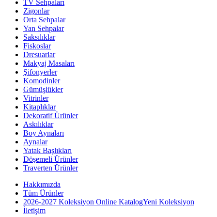
TV Sehpaları
Zigonlar
Orta Sehpalar
Yan Sehpalar
Saksılıklar
Fiskoslar
Dresuarlar
Makyaj Masaları
Şifonyerler
Komodinler
Gümüşlükler
Vitrinler
Kitaplıklar
Dekoratif Ürünler
Askılıklar
Boy Aynaları
Aynalar
Yatak Başlıkları
Döşemeli Ürünler
Traverten Ürünler
Hakkımızda
Tüm Ürünler
2026-2027 Koleksiyon Online Katalog
Yeni Koleksiyon
İletişim