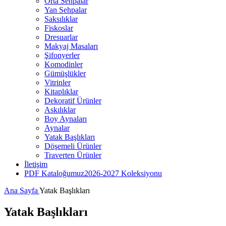
Orta Sehpalar
Yan Sehpalar
Saksılıklar
Fiskoslar
Dresuarlar
Makyaj Masaları
Şifonyerler
Komodinler
Gümüşlükler
Vitrinler
Kitaplıklar
Dekoratif Ürünler
Askılıklar
Boy Aynaları
Aynalar
Yatak Başlıkları
Döşemeli Ürünler
Traverten Ürünler
İletişim
PDF Kataloğumuz
2026-2027 Koleksiyonu
Ana Sayfa
Yatak Başlıkları
Yatak Başlıkları