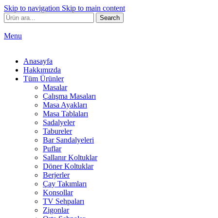
Skip to navigation
Skip to main content
Search
Menu
Anasayfa
Hakkımızda
Tüm Ürünler
Masalar
Çalışma Masaları
Masa Ayakları
Masa Tablaları
Sadalyeler
Tabureler
Bar Sandalyeleri
Puflar
Sallanır Koltuklar
Döner Koltuklar
Berjerler
Çay Takımları
Konsollar
TV Sehpaları
Zigonlar