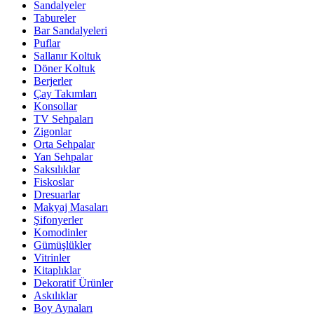
Sandalyeler
Tabureler
Bar Sandalyeleri
Puflar
Sallanır Koltuk
Döner Koltuk
Berjerler
Çay Takımları
Konsollar
TV Sehpaları
Zigonlar
Orta Sehpalar
Yan Sehpalar
Saksılıklar
Fiskoslar
Dresuarlar
Makyaj Masaları
Şifonyerler
Komodinler
Gümüşlükler
Vitrinler
Kitaplıklar
Dekoratif Ürünler
Askılıklar
Boy Aynaları