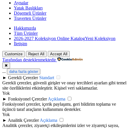
Aynalar
Yatak Başlıkları
Döşemeli Ürünler
Traverten Ürünler
Hakkımızda
Tüm Ürünler
2026-2027 Koleksiyon Online Katalog
Yeni Koleksiyon
İletişim
Customize
Reject All
Accept All
Tarafından desteklenmektedir
✖
...
daha fazla göster
►
Gerekli Çerezler
Standart
Gerekli çerezler, güvenli girişler ve onay tercihleri ayarları gibi temel
site özelliklerini etkinleştirir. Kişisel veri saklamazlar.
Yok
►
Fonksiyonel Çerezler
Açıklama
Fonksiyonel çerezler, içerik paylaşımı, geri bildirim toplama ve
üçüncü taraf araçların kullanımını destekler.
Yok
►
Analitik Çerezler
Açıklama
Analitik çerezler, ziyaretçi etkileşimlerini izler ve ziyaretçi sayısı,