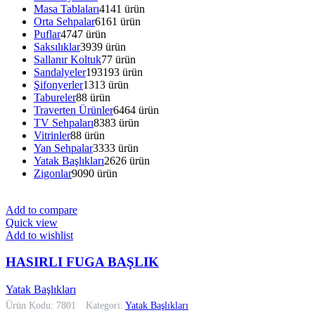
Masa Tablaları
41
41 ürün
Orta Sehpalar
61
61 ürün
Puflar
47
47 ürün
Saksılıklar
39
39 ürün
Sallanır Koltuk
7
7 ürün
Sandalyeler
193
193 ürün
Şifonyerler
13
13 ürün
Tabureler
8
8 ürün
Traverten Ürünler
64
64 ürün
TV Sehpaları
83
83 ürün
Vitrinler
8
8 ürün
Yan Sehpalar
33
33 ürün
Yatak Başlıkları
26
26 ürün
Zigonlar
90
90 ürün
Add to compare
Quick view
Add to wishlist
HASIRLI FUGA BAŞLIK
Yatak Başlıkları
Ürün Kodu: 7801
Kategori:
Yatak Başlıkları