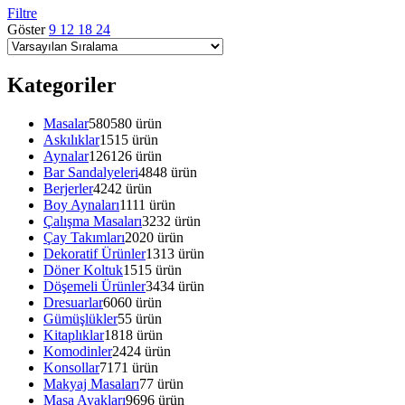
Filtre
Göster
9
12
18
24
Kategoriler
Masalar
580
580 ürün
Askılıklar
15
15 ürün
Aynalar
126
126 ürün
Bar Sandalyeleri
48
48 ürün
Berjerler
42
42 ürün
Boy Aynaları
11
11 ürün
Çalışma Masaları
32
32 ürün
Çay Takımları
20
20 ürün
Dekoratif Ürünler
13
13 ürün
Döner Koltuk
15
15 ürün
Döşemeli Ürünler
34
34 ürün
Dresuarlar
60
60 ürün
Gümüşlükler
5
5 ürün
Kitaplıklar
18
18 ürün
Komodinler
24
24 ürün
Konsollar
71
71 ürün
Makyaj Masaları
7
7 ürün
Masa Ayakları
96
96 ürün