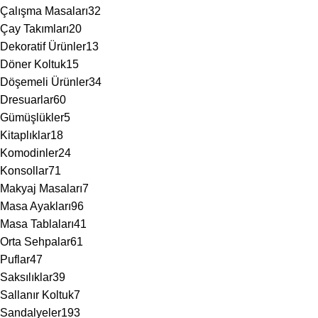
Çalışma Masaları
32
Çay Takımları
20
Dekoratif Ürünler
13
Döner Koltuk
15
Döşemeli Ürünler
34
Dresuarlar
60
Gümüşlükler
5
Kitaplıklar
18
Komodinler
24
Konsollar
71
Makyaj Masaları
7
Masa Ayakları
96
Masa Tablaları
41
Orta Sehpalar
61
Puflar
47
Saksılıklar
39
Sallanır Koltuk
7
Sandalyeler
193