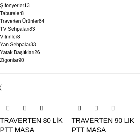
Şifonyerler
13
Tabureler
8
Traverten Ürünler
64
TV Sehpaları
83
Vitrinler
8
Yan Sehpalar
33
Yatak Başlıkları
26
Zigonlar
90
TRAVERTEN 80 LİK
TRAVERTEN 90 LIK
PTT MASA
PTT MASA