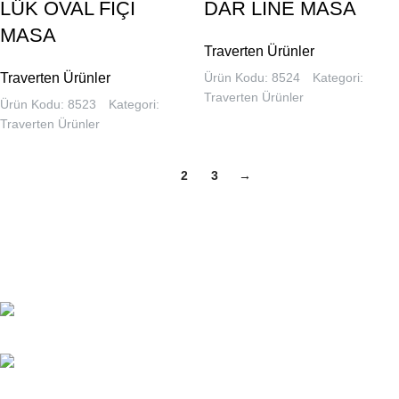
LÜK OVAL FIÇI
DAR LİNE MASA
MASA
Traverten Ürünler
Traverten Ürünler
Ürün Kodu: 8524
Kategori:
Traverten Ürünler
Ürün Kodu: 8523
Kategori:
Traverten Ürünler
1
2
3
→
Natoyolu Özgürlük Caddesi No:31
Yukarı Dudullu-Ümraniye-İSTANBUL
WhatsApp: (533) 163 13 47
WhatsApp: (533) 163 13 48