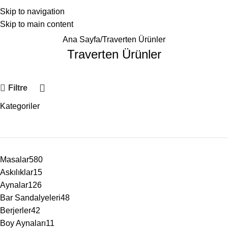
Skip to navigation
Skip to main content
Ana Sayfa
Traverten Ürünler
Traverten Ürünler
Filtre
Kategoriler
Masalar
580
Askılıklar
15
Aynalar
126
Bar Sandalyeleri
48
Berjerler
42
Boy Aynaları
11