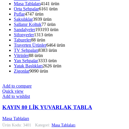
Masa Tablaları
41
41 ürün
Orta Sehpalar
61
61 ürün
Puflar
47
47 ürün
Saksılıklar
39
39 ürün
Sallanır Koltuk
7
7 ürün
Sandalyeler
193
193 ürün
Şifonyerler
13
13 ürün
Tabureler
8
8 ürün
Traverten Ürünler
64
64 ürün
TV Sehpaları
83
83 ürün
Vitrinler
8
8 ürün
Yan Sehpalar
33
33 ürün
Yatak Başlıkları
26
26 ürün
Zigonlar
90
90 ürün
Add to compare
Quick view
Add to wishlist
KAYIN 80 LİK YUVARLAK TABLA
Masa Tablaları
Ürün Kodu: 3401
Kategori:
Masa Tablaları