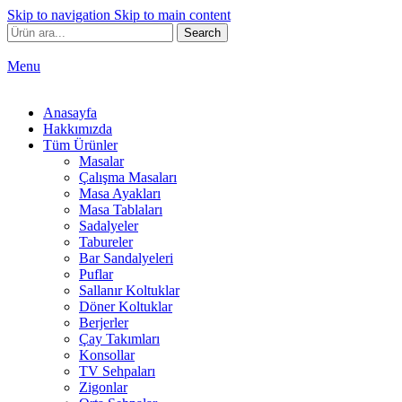
Skip to navigation
Skip to main content
Search
Menu
Anasayfa
Hakkımızda
Tüm Ürünler
Masalar
Çalışma Masaları
Masa Ayakları
Masa Tablaları
Sadalyeler
Tabureler
Bar Sandalyeleri
Puflar
Sallanır Koltuklar
Döner Koltuklar
Berjerler
Çay Takımları
Konsollar
TV Sehpaları
Zigonlar