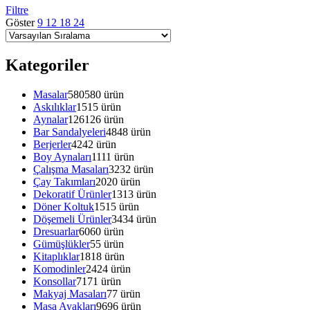
Filtre
Göster
9
12
18
24
Kategoriler
Masalar
580
580 ürün
Askılıklar
15
15 ürün
Aynalar
126
126 ürün
Bar Sandalyeleri
48
48 ürün
Berjerler
42
42 ürün
Boy Aynaları
11
11 ürün
Çalışma Masaları
32
32 ürün
Çay Takımları
20
20 ürün
Dekoratif Ürünler
13
13 ürün
Döner Koltuk
15
15 ürün
Döşemeli Ürünler
34
34 ürün
Dresuarlar
60
60 ürün
Gümüşlükler
5
5 ürün
Kitaplıklar
18
18 ürün
Komodinler
24
24 ürün
Konsollar
71
71 ürün
Makyaj Masaları
7
7 ürün
Masa Ayakları
96
96 ürün