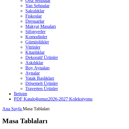
Orta Sehpalar
Yan Sehpalar
Saksılıklar
Fiskoslar
Dresuarlar
Makyaj Masaları
Şifonyerler
Komodinler
Gümüşlükler
Vitrinler
Kitaplıklar
Dekoratif Ürünler
Askılıklar
Boy Aynaları
Aynalar
Yatak Başlıkları
Döşemeli Ürünler
Traverten Ürünler
İletişim
PDF Kataloğumuz
2026-2027 Koleksiyonu
Ana Sayfa
Masa Tablaları
Masa Tablaları