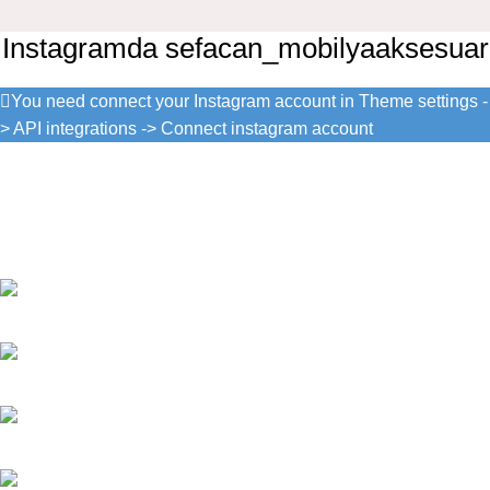
Instagramda sefacan_mobilyaaksesuar
You need connect your Instagram account in Theme settings -
> API integrations -> Connect instagram account
Natoyolu Özgürlük Caddesi No:31
Yukarı Dudullu-Ümraniye-İSTANBUL
WhatsApp: (533) 163 13 47
WhatsApp: (533) 163 13 48
Tel: 0(216) 364 13 47