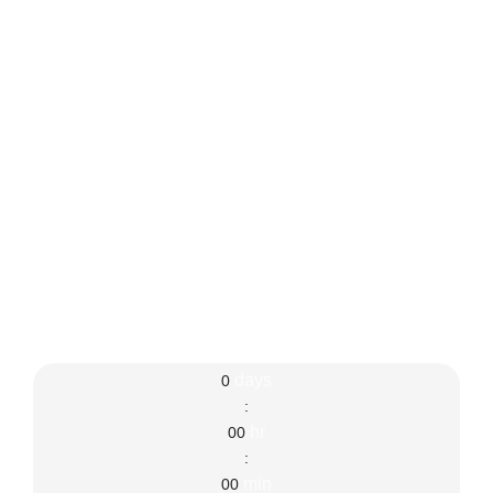
days
0
:
hr
00
:
min
00