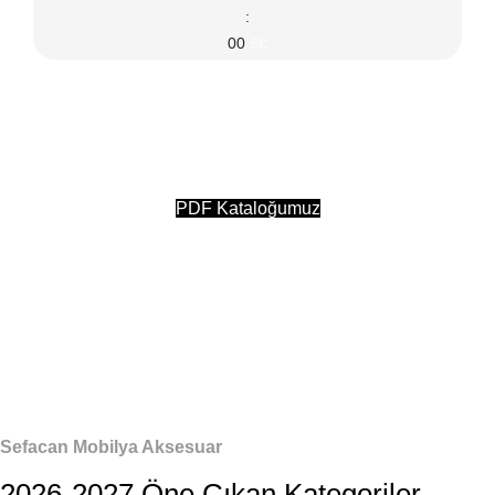
:
sc
00
Sefacan Mobilya Aksesuar
2026-2027 Kataloğumuz
Yayınlandı !
PDF Kataloğumuz
Sefacan Mobilya Aksesuar
2026-2027 Öne Çıkan Kategoriler