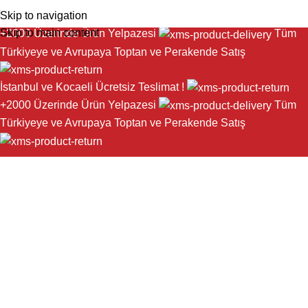
Skip to navigation
İstanbul ve Kocaeli Ücretsiz Teslimat !
Skip to main content
+2000 Üzerinde Ürün Yelpazesi
Tüm
Türkiyeye ve Avrupaya Toptan ve Perakende Satış
İstanbul ve Kocaeli Ücretsiz Teslimat !
+2000 Üzerinde Ürün Yelpazesi
Tüm
Türkiyeye ve Avrupaya Toptan ve Perakende Satış
Sefacan Mobilya Aksesuar
Geniş Ürün Yelpazesiyle
Hizmetinizdeyiz !
Tüm Ürünleri Gör