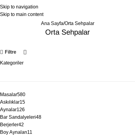
Skip to navigation
Skip to main content
Ana Sayfa
Orta Sehpalar
Orta Sehpalar
Filtre
Kategoriler
Masalar
580
Askılıklar
15
Aynalar
126
Bar Sandalyeleri
48
Berjerler
42
Boy Aynaları
11