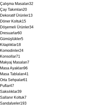
Çalışma Masaları
32
Çay Takımları
20
Dekoratif Ürünler
13
Döner Koltuk
15
Döşemeli Ürünler
34
Dresuarlar
60
Gümüşlükler
5
Kitaplıklar
18
Komodinler
24
Konsollar
71
Makyaj Masaları
7
Masa Ayakları
96
Masa Tablaları
41
Orta Sehpalar
61
Puflar
47
Saksılıklar
39
Sallanır Koltuk
7
Sandalyeler
193