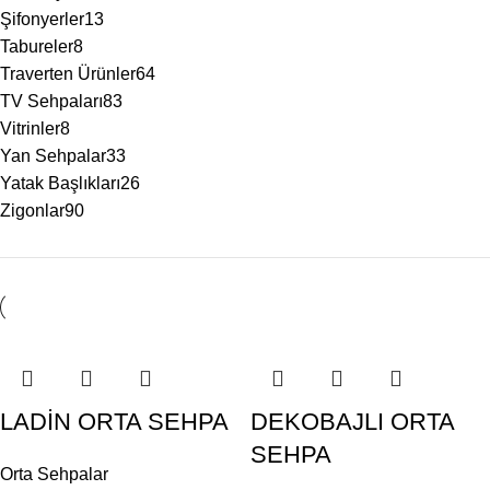
Şifonyerler
13
Tabureler
8
Traverten Ürünler
64
TV Sehpaları
83
Vitrinler
8
Yan Sehpalar
33
Yatak Başlıkları
26
Zigonlar
90
LADİN ORTA SEHPA
DEKOBAJLI ORTA
SEHPA
Orta Sehpalar