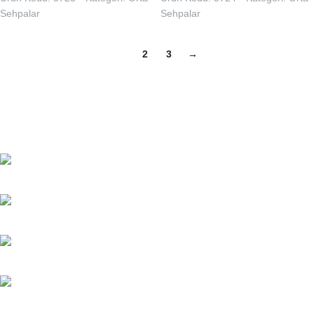
Sehpalar
Sehpalar
1
2
3
→
Natoyolu Özgürlük Caddesi No:31
Yukarı Dudullu-Ümraniye-İSTANBUL
WhatsApp: (533) 163 13 47
WhatsApp: (533) 163 13 48
Tel: 0(216) 364 13 47
Tel: 0(216) 540 94 37