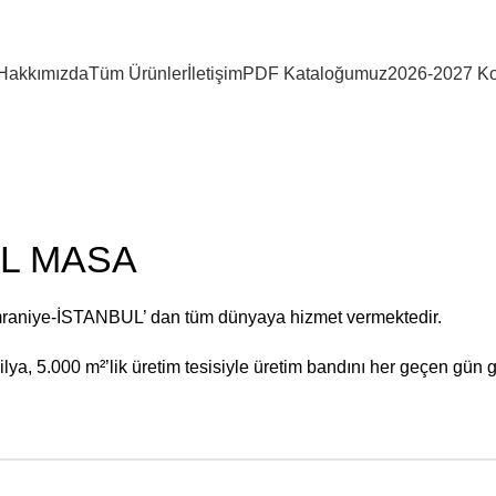
Hakkımızda
Tüm Ürünler
İletişim
PDF Kataloğumuz
2026-2027 Ko
AL MASA
mraniye-İSTANBUL’ dan tüm dünyaya hizmet vermektedir.
ya, 5.000 m²’lik üretim tesisiyle üretim bandını her geçen gün g