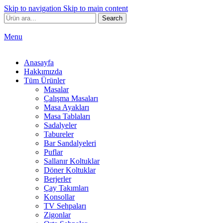
Skip to navigation
Skip to main content
Search
Menu
Anasayfa
Hakkımızda
Tüm Ürünler
Masalar
Çalışma Masaları
Masa Ayakları
Masa Tablaları
Sadalyeler
Tabureler
Bar Sandalyeleri
Puflar
Sallanır Koltuklar
Döner Koltuklar
Berjerler
Çay Takımları
Konsollar
TV Sehpaları
Zigonlar