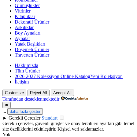
Gümüşlükler
Vitrinler
Kitaplıklar
Dekoratif Ürünler
Askılıklar
Boy Aynaları
Aynalar
Yatak Başlıkları
Döşemeli Ürünler
Traverten Ürünler
Hakkımızda
Tüm Ürünler
2026-2027 Koleksiyon Online Katalog
Yeni Koleksiyon
İletişim
Customize
Reject All
Accept All
Tarafından desteklenmektedir
✖
...
daha fazla göster
►
Gerekli Çerezler
Standart
Gerekli çerezler, güvenli girişler ve onay tercihleri ayarları gibi temel
site özelliklerini etkinleştirir. Kişisel veri saklamazlar.
Yok