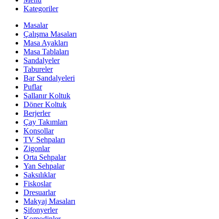
Kategoriler
Masalar
Çalışma Masaları
Masa Ayakları
Masa Tablaları
Sandalyeler
Tabureler
Bar Sandalyeleri
Puflar
Sallanır Koltuk
Döner Koltuk
Berjerler
Çay Takımları
Konsollar
TV Sehpaları
Zigonlar
Orta Sehpalar
Yan Sehpalar
Saksılıklar
Fiskoslar
Dresuarlar
Makyaj Masaları
Şifonyerler
Komodinler