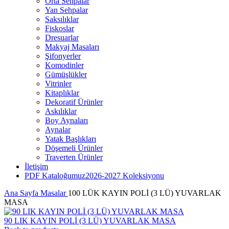
Orta Sehpalar
Yan Sehpalar
Saksılıklar
Fiskoslar
Dresuarlar
Makyaj Masaları
Şifonyerler
Komodinler
Gümüşlükler
Vitrinler
Kitaplıklar
Dekoratif Ürünler
Askılıklar
Boy Aynaları
Aynalar
Yatak Başlıkları
Döşemeli Ürünler
Traverten Ürünler
İletişim
PDF Kataloğumuz
2026-2027 Koleksiyonu
Ana Sayfa
Masalar
100 LÜK KAYIN POLİ (3 LÜ) YUVARLAK
MASA
90 LIK KAYIN POLİ (3 LÜ) YUVARLAK MASA