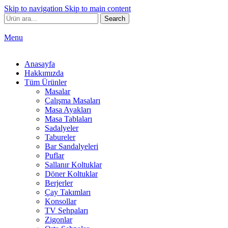
Skip to navigation
Skip to main content
Search
Menu
Anasayfa
Hakkımızda
Tüm Ürünler
Masalar
Çalışma Masaları
Masa Ayakları
Masa Tablaları
Sadalyeler
Tabureler
Bar Sandalyeleri
Puflar
Sallanır Koltuklar
Döner Koltuklar
Berjerler
Çay Takımları
Konsollar
TV Sehpaları
Zigonlar