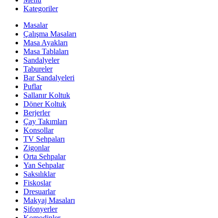
Kategoriler
Masalar
Çalışma Masaları
Masa Ayakları
Masa Tablaları
Sandalyeler
Tabureler
Bar Sandalyeleri
Puflar
Sallanır Koltuk
Döner Koltuk
Berjerler
Çay Takımları
Konsollar
TV Sehpaları
Zigonlar
Orta Sehpalar
Yan Sehpalar
Saksılıklar
Fiskoslar
Dresuarlar
Makyaj Masaları
Şifonyerler
Komodinler