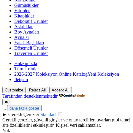
Gümüşlükler
Vitrinler
Kitaplıklar
Dekoratif Ürünler
Askılıklar
Boy Aynaları
Aynalar
Yatak Başlıkları
Döşemeli Ürünler
Traverten Ürünler
Hakkımızda
Tüm Ürünler
2026-2027 Koleksiyon Online Katalog
Yeni Koleksiyon
İletişim
Customize
Reject All
Accept All
Tarafından desteklenmektedir
✖
...
daha fazla göster
►
Gerekli Çerezler
Standart
Gerekli çerezler, güvenli girişler ve onay tercihleri ayarları gibi temel
site özelliklerini etkinleştirir. Kişisel veri saklamazlar.
Yok