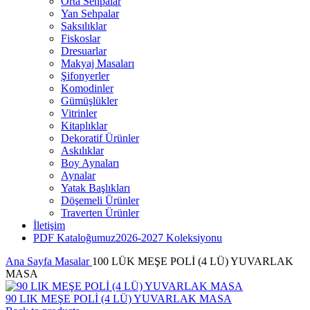
Orta Sehpalar
Yan Sehpalar
Saksılıklar
Fiskoslar
Dresuarlar
Makyaj Masaları
Şifonyerler
Komodinler
Gümüşlükler
Vitrinler
Kitaplıklar
Dekoratif Ürünler
Askılıklar
Boy Aynaları
Aynalar
Yatak Başlıkları
Döşemeli Ürünler
Traverten Ürünler
İletişim
PDF Kataloğumuz
2026-2027 Koleksiyonu
Ana Sayfa
Masalar
100 LÜK MEŞE POLİ (4 LÜ) YUVARLAK
MASA
90 LIK MEŞE POLİ (4 LÜ) YUVARLAK MASA