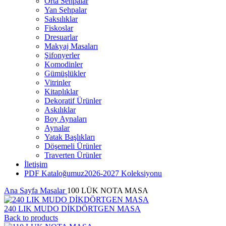
Orta Sehpalar
Yan Sehpalar
Saksılıklar
Fiskoslar
Dresuarlar
Makyaj Masaları
Şifonyerler
Komodinler
Gümüşlükler
Vitrinler
Kitaplıklar
Dekoratif Ürünler
Askılıklar
Boy Aynaları
Aynalar
Yatak Başlıkları
Döşemeli Ürünler
Traverten Ürünler
İletişim
PDF Kataloğumuz
2026-2027 Koleksiyonu
Ana Sayfa
Masalar
100 LÜK NOTA MASA
240 LIK MUDO DİKDÖRTGEN MASA
Back to products