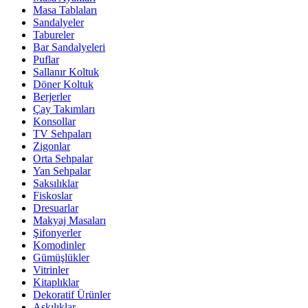
Masa Tablaları
Sandalyeler
Tabureler
Bar Sandalyeleri
Puflar
Sallanır Koltuk
Döner Koltuk
Berjerler
Çay Takımları
Konsollar
TV Sehpaları
Zigonlar
Orta Sehpalar
Yan Sehpalar
Saksılıklar
Fiskoslar
Dresuarlar
Makyaj Masaları
Şifonyerler
Komodinler
Gümüşlükler
Vitrinler
Kitaplıklar
Dekoratif Ürünler
Askılıklar