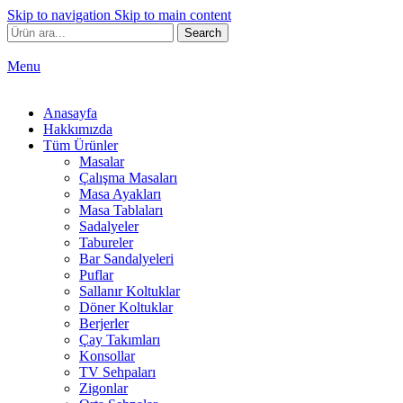
Skip to navigation
Skip to main content
Search
Menu
Anasayfa
Hakkımızda
Tüm Ürünler
Masalar
Çalışma Masaları
Masa Ayakları
Masa Tablaları
Sadalyeler
Tabureler
Bar Sandalyeleri
Puflar
Sallanır Koltuklar
Döner Koltuklar
Berjerler
Çay Takımları
Konsollar
TV Sehpaları
Zigonlar