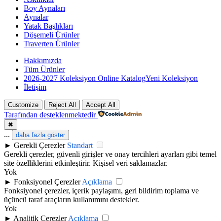
Boy Aynaları
Aynalar
Yatak Başlıkları
Döşemeli Ürünler
Traverten Ürünler
Hakkımızda
Tüm Ürünler
2026-2027 Koleksiyon Online Katalog
Yeni Koleksiyon
İletişim
Customize
Reject All
Accept All
Tarafından desteklenmektedir
✖
...
daha fazla göster
►
Gerekli Çerezler
Standart
Gerekli çerezler, güvenli girişler ve onay tercihleri ayarları gibi temel
site özelliklerini etkinleştirir. Kişisel veri saklamazlar.
Yok
►
Fonksiyonel Çerezler
Açıklama
Fonksiyonel çerezler, içerik paylaşımı, geri bildirim toplama ve
üçüncü taraf araçların kullanımını destekler.
Yok
►
Analitik Çerezler
Açıklama