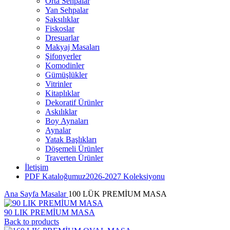
Orta Sehpalar
Yan Sehpalar
Saksılıklar
Fiskoslar
Dresuarlar
Makyaj Masaları
Şifonyerler
Komodinler
Gümüşlükler
Vitrinler
Kitaplıklar
Dekoratif Ürünler
Askılıklar
Boy Aynaları
Aynalar
Yatak Başlıkları
Döşemeli Ürünler
Traverten Ürünler
İletişim
PDF Kataloğumuz
2026-2027 Koleksiyonu
Ana Sayfa
Masalar
100 LÜK PREMİUM MASA
90 LIK PREMİUM MASA
Back to products