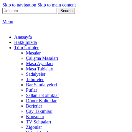
Skip to navigation
Skip to main content
Search
Menu
Anasayfa
Hakkımızda
Tüm Ürünler
Masalar
Çalışma Masaları
Masa Ayakları
Masa Tablaları
Sadalyeler
Tabureler
Bar Sandalyeleri
Puflar
Sallanır Koltuklar
Döner Koltuklar
Berjerler
Çay Takımları
Konsollar
TV Sehpaları
Zigonlar