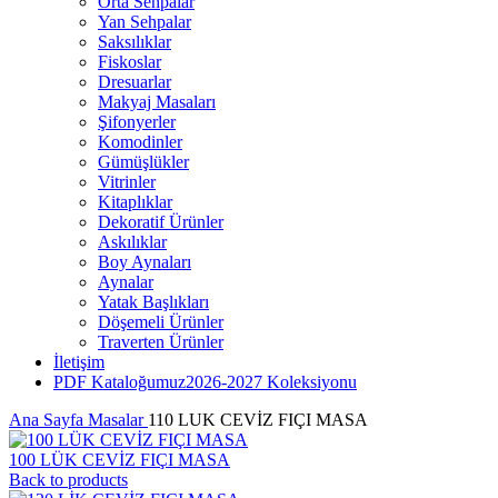
Orta Sehpalar
Yan Sehpalar
Saksılıklar
Fiskoslar
Dresuarlar
Makyaj Masaları
Şifonyerler
Komodinler
Gümüşlükler
Vitrinler
Kitaplıklar
Dekoratif Ürünler
Askılıklar
Boy Aynaları
Aynalar
Yatak Başlıkları
Döşemeli Ürünler
Traverten Ürünler
İletişim
PDF Kataloğumuz
2026-2027 Koleksiyonu
Ana Sayfa
Masalar
110 LUK CEVİZ FIÇI MASA
100 LÜK CEVİZ FIÇI MASA
Back to products