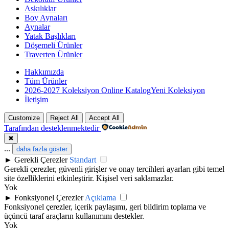
Askılıklar
Boy Aynaları
Aynalar
Yatak Başlıkları
Döşemeli Ürünler
Traverten Ürünler
Hakkımızda
Tüm Ürünler
2026-2027 Koleksiyon Online Katalog
Yeni Koleksiyon
İletişim
Customize
Reject All
Accept All
Tarafından desteklenmektedir
✖
...
daha fazla göster
►
Gerekli Çerezler
Standart
Gerekli çerezler, güvenli girişler ve onay tercihleri ayarları gibi temel
site özelliklerini etkinleştirir. Kişisel veri saklamazlar.
Yok
►
Fonksiyonel Çerezler
Açıklama
Fonksiyonel çerezler, içerik paylaşımı, geri bildirim toplama ve
üçüncü taraf araçların kullanımını destekler.
Yok