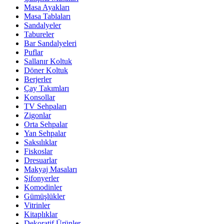
Masa Ayakları
Masa Tablaları
Sandalyeler
Tabureler
Bar Sandalyeleri
Puflar
Sallanır Koltuk
Döner Koltuk
Berjerler
Çay Takımları
Konsollar
TV Sehpaları
Zigonlar
Orta Sehpalar
Yan Sehpalar
Saksılıklar
Fiskoslar
Dresuarlar
Makyaj Masaları
Şifonyerler
Komodinler
Gümüşlükler
Vitrinler
Kitaplıklar
Dekoratif Ürünler