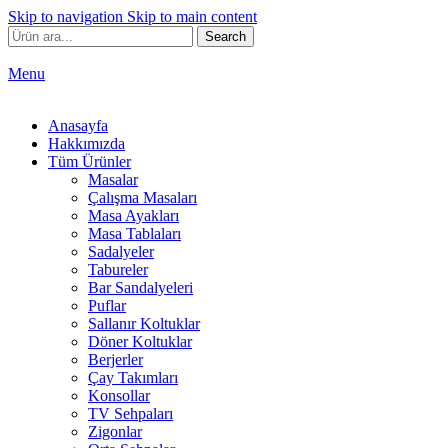
Skip to navigation
Skip to main content
Search
Menu
Anasayfa
Hakkımızda
Tüm Ürünler
Masalar
Çalışma Masaları
Masa Ayakları
Masa Tablaları
Sadalyeler
Tabureler
Bar Sandalyeleri
Puflar
Sallanır Koltuklar
Döner Koltuklar
Berjerler
Çay Takımları
Konsollar
TV Sehpaları
Zigonlar