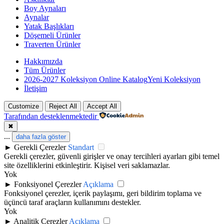
Boy Aynaları
Aynalar
Yatak Başlıkları
Döşemeli Ürünler
Traverten Ürünler
Hakkımızda
Tüm Ürünler
2026-2027 Koleksiyon Online Katalog
Yeni Koleksiyon
İletişim
Customize
Reject All
Accept All
Tarafından desteklenmektedir
✖
...
daha fazla göster
►
Gerekli Çerezler
Standart
Gerekli çerezler, güvenli girişler ve onay tercihleri ayarları gibi temel
site özelliklerini etkinleştirir. Kişisel veri saklamazlar.
Yok
►
Fonksiyonel Çerezler
Açıklama
Fonksiyonel çerezler, içerik paylaşımı, geri bildirim toplama ve
üçüncü taraf araçların kullanımını destekler.
Yok
►
Analitik Çerezler
Açıklama