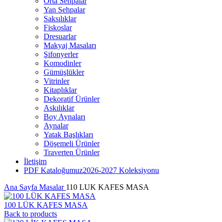
Orta Sehpalar
Yan Sehpalar
Saksılıklar
Fiskoslar
Dresuarlar
Makyaj Masaları
Şifonyerler
Komodinler
Gümüşlükler
Vitrinler
Kitaplıklar
Dekoratif Ürünler
Askılıklar
Boy Aynaları
Aynalar
Yatak Başlıkları
Döşemeli Ürünler
Traverten Ürünler
İletişim
PDF Kataloğumuz
2026-2027 Koleksiyonu
Ana Sayfa
Masalar
110 LUK KAFES MASA
100 LÜK KAFES MASA
Back to products