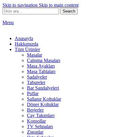
Skip to navigation
Skip to main content
Search
Menu
Anasayfa
Hakkımızda
Tüm Ürünler
Masalar
Çalışma Masaları
Masa Ayakları
Masa Tablaları
Sadalyeler
Tabureler
Bar Sandalyeleri
Puflar
Sallanır Koltuklar
Döner Koltuklar
Berjerler
Çay Takımları
Konsollar
TV Sehpaları
Zigonlar