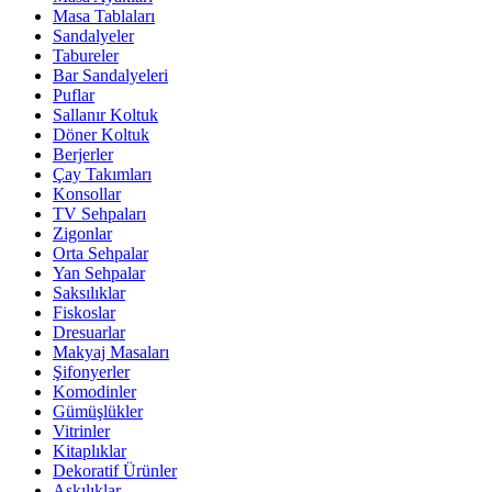
Masa Tablaları
Sandalyeler
Tabureler
Bar Sandalyeleri
Puflar
Sallanır Koltuk
Döner Koltuk
Berjerler
Çay Takımları
Konsollar
TV Sehpaları
Zigonlar
Orta Sehpalar
Yan Sehpalar
Saksılıklar
Fiskoslar
Dresuarlar
Makyaj Masaları
Şifonyerler
Komodinler
Gümüşlükler
Vitrinler
Kitaplıklar
Dekoratif Ürünler
Askılıklar