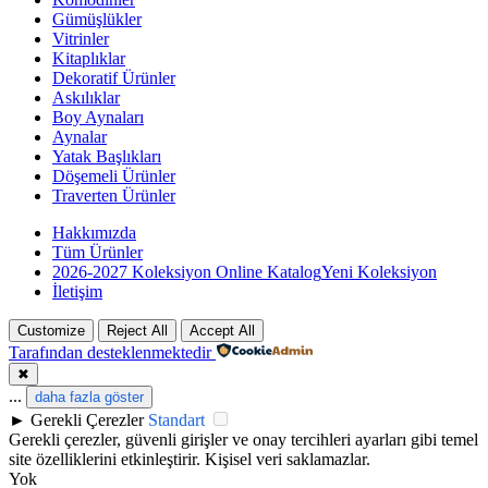
Gümüşlükler
Vitrinler
Kitaplıklar
Dekoratif Ürünler
Askılıklar
Boy Aynaları
Aynalar
Yatak Başlıkları
Döşemeli Ürünler
Traverten Ürünler
Hakkımızda
Tüm Ürünler
2026-2027 Koleksiyon Online Katalog
Yeni Koleksiyon
İletişim
Customize
Reject All
Accept All
Tarafından desteklenmektedir
✖
...
daha fazla göster
►
Gerekli Çerezler
Standart
Gerekli çerezler, güvenli girişler ve onay tercihleri ayarları gibi temel
site özelliklerini etkinleştirir. Kişisel veri saklamazlar.
Yok