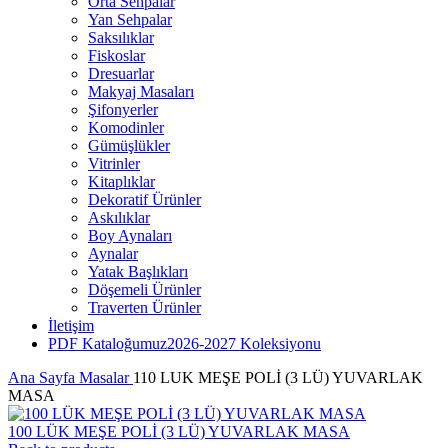
Orta Sehpalar
Yan Sehpalar
Saksılıklar
Fiskoslar
Dresuarlar
Makyaj Masaları
Şifonyerler
Komodinler
Gümüşlükler
Vitrinler
Kitaplıklar
Dekoratif Ürünler
Askılıklar
Boy Aynaları
Aynalar
Yatak Başlıkları
Döşemeli Ürünler
Traverten Ürünler
İletişim
PDF Kataloğumuz
2026-2027 Koleksiyonu
Ana Sayfa
Masalar
110 LUK MEŞE POLİ (3 LÜ) YUVARLAK
MASA
100 LÜK MEŞE POLİ (3 LÜ) YUVARLAK MASA