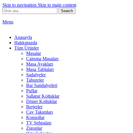
Skip to navigation
Skip to main content
Search
Menu
Anasayfa
Hakkımızda
Tüm Ürünler
Masalar
Çalışma Masaları
Masa Ayakları
Masa Tablaları
Sadalyeler
Tabureler
Bar Sandalyeleri
Puflar
Sallanır Koltuklar
Döner Koltuklar
Berjerler
Çay Takımları
Konsollar
TV Sehpaları
Zigonlar