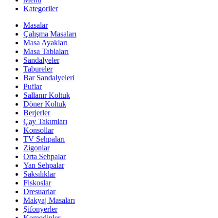
Kategoriler
Masalar
Çalışma Masaları
Masa Ayakları
Masa Tablaları
Sandalyeler
Tabureler
Bar Sandalyeleri
Puflar
Sallanır Koltuk
Döner Koltuk
Berjerler
Çay Takımları
Konsollar
TV Sehpaları
Zigonlar
Orta Sehpalar
Yan Sehpalar
Saksılıklar
Fiskoslar
Dresuarlar
Makyaj Masaları
Şifonyerler
Komodinler