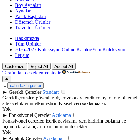
Boy Aynaları
Aynalar
Yatak Başlıkları
Döşemeli Ürünler
Traverten Ürünler
Hakkımızda
Tüm Ürünler
2026-2027 Koleksiyon Online Katalog
Yeni Koleksiyon
İletişim
Customize
Reject All
Accept All
Tarafından desteklenmektedir
✖
...
daha fazla göster
►
Gerekli Çerezler
Standart
Gerekli çerezler, güvenli girişler ve onay tercihleri ayarları gibi temel
site özelliklerini etkinleştirir. Kişisel veri saklamazlar.
Yok
►
Fonksiyonel Çerezler
Açıklama
Fonksiyonel çerezler, içerik paylaşımı, geri bildirim toplama ve
üçüncü taraf araçların kullanımını destekler.
Yok
►
Analitik Çerezler
Açıklama