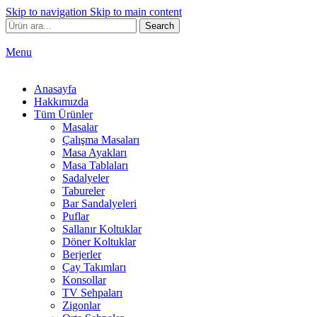
Skip to navigation
Skip to main content
Search
Menu
Anasayfa
Hakkımızda
Tüm Ürünler
Masalar
Çalışma Masaları
Masa Ayakları
Masa Tablaları
Sadalyeler
Tabureler
Bar Sandalyeleri
Puflar
Sallanır Koltuklar
Döner Koltuklar
Berjerler
Çay Takımları
Konsollar
TV Sehpaları
Zigonlar