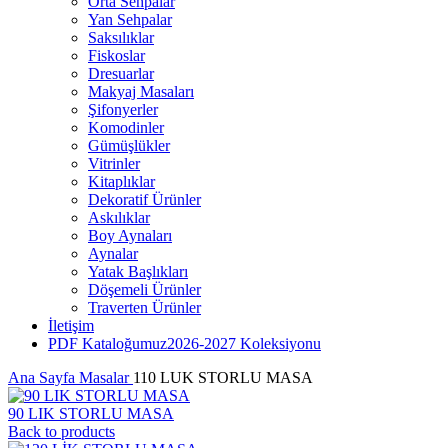
Orta Sehpalar
Yan Sehpalar
Saksılıklar
Fiskoslar
Dresuarlar
Makyaj Masaları
Şifonyerler
Komodinler
Gümüşlükler
Vitrinler
Kitaplıklar
Dekoratif Ürünler
Askılıklar
Boy Aynaları
Aynalar
Yatak Başlıkları
Döşemeli Ürünler
Traverten Ürünler
İletişim
PDF Kataloğumuz
2026-2027 Koleksiyonu
Ana Sayfa
Masalar
110 LUK STORLU MASA
90 LIK STORLU MASA
Back to products