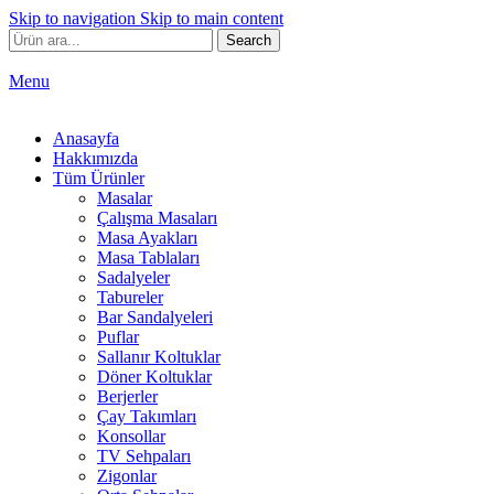
Skip to navigation
Skip to main content
Search
Menu
Anasayfa
Hakkımızda
Tüm Ürünler
Masalar
Çalışma Masaları
Masa Ayakları
Masa Tablaları
Sadalyeler
Tabureler
Bar Sandalyeleri
Puflar
Sallanır Koltuklar
Döner Koltuklar
Berjerler
Çay Takımları
Konsollar
TV Sehpaları
Zigonlar