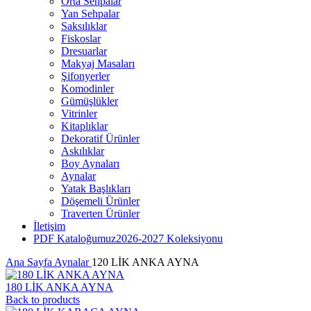
Orta Sehpalar
Yan Sehpalar
Saksılıklar
Fiskoslar
Dresuarlar
Makyaj Masaları
Şifonyerler
Komodinler
Gümüşlükler
Vitrinler
Kitaplıklar
Dekoratif Ürünler
Askılıklar
Boy Aynaları
Aynalar
Yatak Başlıkları
Döşemeli Ürünler
Traverten Ürünler
İletişim
PDF Kataloğumuz
2026-2027 Koleksiyonu
Ana Sayfa
Aynalar
120 LİK ANKA AYNA
180 LİK ANKA AYNA
Back to products