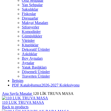
Orta Sehpalar
Yan Sehpalar
Saksılıklar
Fiskoslar
Dresuarlar
Makyaj Masaları
Şifonyerler
Komodinler
Gümüşlükler
Vitrinler
Kitaplıklar
Dekoratif Ürünler
Askılıklar
Boy Aynaları
Aynalar
Yatak Başlıkları
Döşemeli Ürünler
Traverten Ürünler
İletişim
PDF Kataloğumuz
2026-2027 Koleksiyonu
Ana Sayfa
Masalar
120 LİK TRUVA MASA
110 LUK TRUVA MASA
Back to products