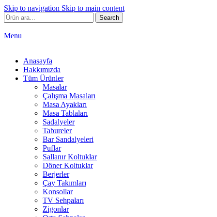
Skip to navigation
Skip to main content
Search
Menu
Anasayfa
Hakkımızda
Tüm Ürünler
Masalar
Çalışma Masaları
Masa Ayakları
Masa Tablaları
Sadalyeler
Tabureler
Bar Sandalyeleri
Puflar
Sallanır Koltuklar
Döner Koltuklar
Berjerler
Çay Takımları
Konsollar
TV Sehpaları
Zigonlar