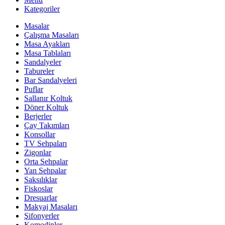
Kategoriler
Masalar
Çalışma Masaları
Masa Ayakları
Masa Tablaları
Sandalyeler
Tabureler
Bar Sandalyeleri
Puflar
Sallanır Koltuk
Döner Koltuk
Berjerler
Çay Takımları
Konsollar
TV Sehpaları
Zigonlar
Orta Sehpalar
Yan Sehpalar
Saksılıklar
Fiskoslar
Dresuarlar
Makyaj Masaları
Şifonyerler
Komodinler