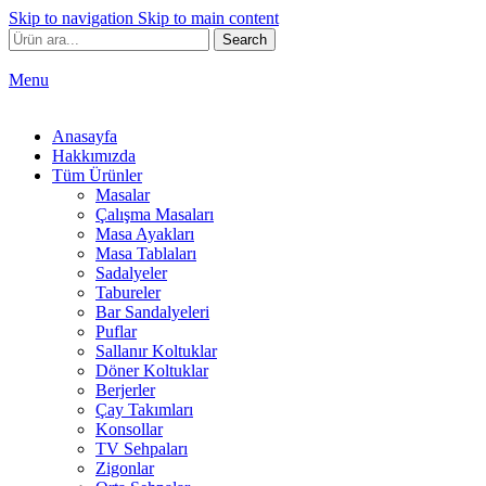
Skip to navigation
Skip to main content
Search
Menu
Anasayfa
Hakkımızda
Tüm Ürünler
Masalar
Çalışma Masaları
Masa Ayakları
Masa Tablaları
Sadalyeler
Tabureler
Bar Sandalyeleri
Puflar
Sallanır Koltuklar
Döner Koltuklar
Berjerler
Çay Takımları
Konsollar
TV Sehpaları
Zigonlar