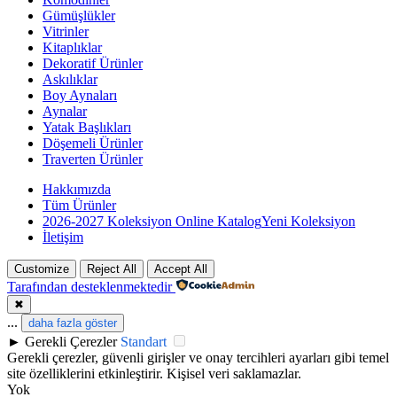
Gümüşlükler
Vitrinler
Kitaplıklar
Dekoratif Ürünler
Askılıklar
Boy Aynaları
Aynalar
Yatak Başlıkları
Döşemeli Ürünler
Traverten Ürünler
Hakkımızda
Tüm Ürünler
2026-2027 Koleksiyon Online Katalog
Yeni Koleksiyon
İletişim
Customize
Reject All
Accept All
Tarafından desteklenmektedir
✖
...
daha fazla göster
►
Gerekli Çerezler
Standart
Gerekli çerezler, güvenli girişler ve onay tercihleri ayarları gibi temel
site özelliklerini etkinleştirir. Kişisel veri saklamazlar.
Yok