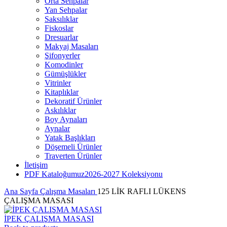
Orta Sehpalar
Yan Sehpalar
Saksılıklar
Fiskoslar
Dresuarlar
Makyaj Masaları
Şifonyerler
Komodinler
Gümüşlükler
Vitrinler
Kitaplıklar
Dekoratif Ürünler
Askılıklar
Boy Aynaları
Aynalar
Yatak Başlıkları
Döşemeli Ürünler
Traverten Ürünler
İletişim
PDF Kataloğumuz
2026-2027 Koleksiyonu
Ana Sayfa
Çalışma Masaları
125 LİK RAFLI LÜKENS
ÇALIŞMA MASASI
İPEK ÇALIŞMA MASASI