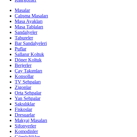
Masalar
Çalışma Masaları
Masa Ayakları
Masa Tablaları
Sandalyeler
Tabureler
Bar Sandalyeleri
Puflar
Sallanır Koltuk
Döner Koltuk
Berjerler
Çay Takımları
Konsollar
TV Sehpaları
Zigonlar
Orta Sehpalar
Yan Sehpalar
Saksılıklar
Fiskoslar
Dresuarlar
Makyaj Masaları
Şifonyerler
Komodinler
Gümüşlükler