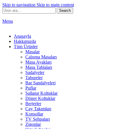
Skip to navigation
Skip to main content
Search
Menu
Anasayfa
Hakkımızda
Tüm Ürünler
Masalar
Çalışma Masaları
Masa Ayakları
Masa Tablaları
Sadalyeler
Tabureler
Bar Sandalyeleri
Puflar
Sallanır Koltuklar
Döner Koltuklar
Berjerler
Çay Takımları
Konsollar
TV Sehpaları
Zigonlar