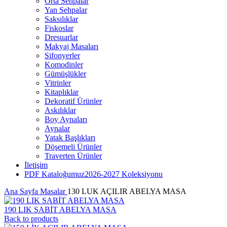
Orta Sehpalar
Yan Sehpalar
Saksılıklar
Fiskoslar
Dresuarlar
Makyaj Masaları
Şifonyerler
Komodinler
Gümüşlükler
Vitrinler
Kitaplıklar
Dekoratif Ürünler
Askılıklar
Boy Aynaları
Aynalar
Yatak Başlıkları
Döşemeli Ürünler
Traverten Ürünler
İletişim
PDF Kataloğumuz
2026-2027 Koleksiyonu
Ana Sayfa
Masalar
130 LUK AÇILIR ABELYA MASA
190 LIK SABİT ABELYA MASA
Back to products