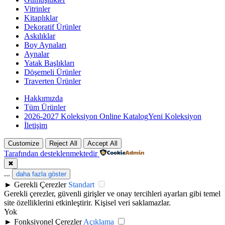
Vitrinler
Kitaplıklar
Dekoratif Ürünler
Askılıklar
Boy Aynaları
Aynalar
Yatak Başlıkları
Döşemeli Ürünler
Traverten Ürünler
Hakkımızda
Tüm Ürünler
2026-2027 Koleksiyon Online Katalog
Yeni Koleksiyon
İletişim
Customize
Reject All
Accept All
Tarafından desteklenmektedir
✖
...
daha fazla göster
►
Gerekli Çerezler
Standart
Gerekli çerezler, güvenli girişler ve onay tercihleri ayarları gibi temel
site özelliklerini etkinleştirir. Kişisel veri saklamazlar.
Yok
►
Fonksiyonel Çerezler
Açıklama