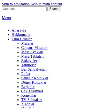
Skip to navigation
Skip to main content
Search
Menu
Anasayfa
Hakkımızda
Tüm Ürünler
Masalar
Çalışma Masaları
Masa Ayakları
Masa Tablaları
Sadalyeler
Tabureler
Bar Sandalyeleri
Puflar
Sallanır Koltuklar
Döner Koltuklar
Berjerler
Çay Takımları
Konsollar
TV Sehpaları
Zigonlar