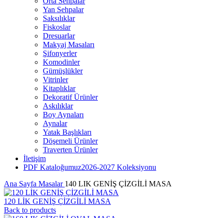
Orta Sehpalar
Yan Sehpalar
Saksılıklar
Fiskoslar
Dresuarlar
Makyaj Masaları
Şifonyerler
Komodinler
Gümüşlükler
Vitrinler
Kitaplıklar
Dekoratif Ürünler
Askılıklar
Boy Aynaları
Aynalar
Yatak Başlıkları
Döşemeli Ürünler
Traverten Ürünler
İletişim
PDF Kataloğumuz
2026-2027 Koleksiyonu
Ana Sayfa
Masalar
140 LIK GENİŞ ÇİZGİLİ MASA
120 LİK GENİŞ ÇİZGİLİ MASA
Back to products