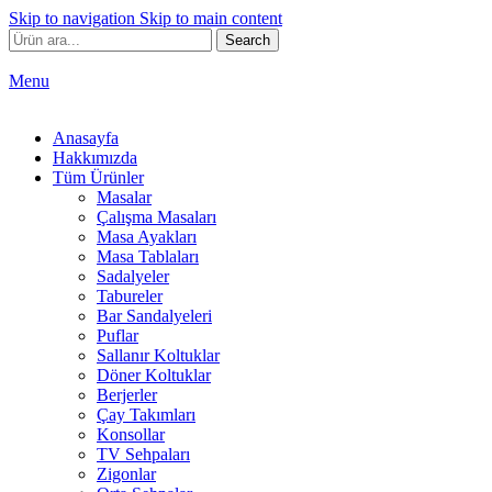
Skip to navigation
Skip to main content
Search
Menu
Anasayfa
Hakkımızda
Tüm Ürünler
Masalar
Çalışma Masaları
Masa Ayakları
Masa Tablaları
Sadalyeler
Tabureler
Bar Sandalyeleri
Puflar
Sallanır Koltuklar
Döner Koltuklar
Berjerler
Çay Takımları
Konsollar
TV Sehpaları
Zigonlar