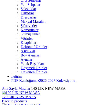
Orta Sehpalar
Yan Sehpalar
Saksılıklar
Fiskoslar
Dresuarlar
Makyaj Masaları
Şifonyerler
Komodinler
Gümüşlükler
Vitrinler
Kitaplıklar
Dekoratif Ürünler
Askılıklar
Boy Aynaları
Aynalar
Yatak Başlıkları
Döşemeli Ürünler
Traverten Ürünler
İletişim
PDF Kataloğumuz
2026-2027 Koleksiyonu
Ana Sayfa
Masalar
140 LIK NEW MASA
120 LİK NEW MASA
Back to products