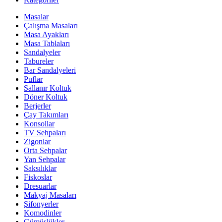
Masalar
Çalışma Masaları
Masa Ayakları
Masa Tablaları
Sandalyeler
Tabureler
Bar Sandalyeleri
Puflar
Sallanır Koltuk
Döner Koltuk
Berjerler
Çay Takımları
Konsollar
TV Sehpaları
Zigonlar
Orta Sehpalar
Yan Sehpalar
Saksılıklar
Fiskoslar
Dresuarlar
Makyaj Masaları
Şifonyerler
Komodinler
Gümüşlükler