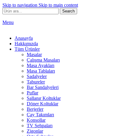
Skip to navigation
Skip to main content
Search
Menu
Anasayfa
Hakkımızda
Tüm Ürünler
Masalar
Çalışma Masaları
Masa Ayakları
Masa Tablaları
Sadalyeler
Tabureler
Bar Sandalyeleri
Puflar
Sallanır Koltuklar
Döner Koltuklar
Berjerler
Çay Takımları
Konsollar
TV Sehpaları
Zigonlar