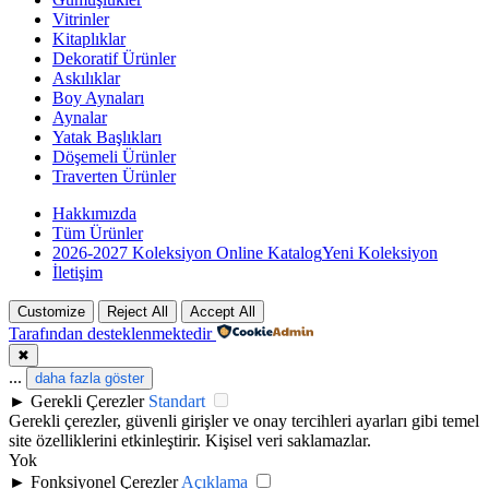
Vitrinler
Kitaplıklar
Dekoratif Ürünler
Askılıklar
Boy Aynaları
Aynalar
Yatak Başlıkları
Döşemeli Ürünler
Traverten Ürünler
Hakkımızda
Tüm Ürünler
2026-2027 Koleksiyon Online Katalog
Yeni Koleksiyon
İletişim
Customize
Reject All
Accept All
Tarafından desteklenmektedir
✖
...
daha fazla göster
►
Gerekli Çerezler
Standart
Gerekli çerezler, güvenli girişler ve onay tercihleri ayarları gibi temel
site özelliklerini etkinleştirir. Kişisel veri saklamazlar.
Yok
►
Fonksiyonel Çerezler
Açıklama