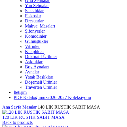
Orta Sehpalar
Yan Sehpalar
Saksılıklar
Fiskoslar
Dresuarlar
Makyaj Masaları
Şifonyerler
Komodinler
Gümüşlükler
Vitrinler
Kitaplıklar
Dekoratif Ürünler
Askılıklar
Boy Aynaları
Aynalar
Yatak Başlıkları
Döşemeli Ürünler
Traverten Ürünler
İletişim
PDF Kataloğumuz
2026-2027 Koleksiyonu
Ana Sayfa
Masalar
140 LIK RUSTİK SABİT MASA
120 LİK RUSTİK SABİT MASA
Back to products