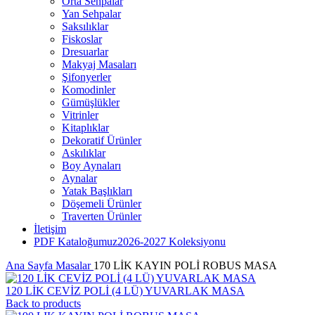
Orta Sehpalar
Yan Sehpalar
Saksılıklar
Fiskoslar
Dresuarlar
Makyaj Masaları
Şifonyerler
Komodinler
Gümüşlükler
Vitrinler
Kitaplıklar
Dekoratif Ürünler
Askılıklar
Boy Aynaları
Aynalar
Yatak Başlıkları
Döşemeli Ürünler
Traverten Ürünler
İletişim
PDF Kataloğumuz
2026-2027 Koleksiyonu
Ana Sayfa
Masalar
170 LİK KAYIN POLİ ROBUS MASA
120 LİK CEVİZ POLİ (4 LÜ) YUVARLAK MASA
Back to products