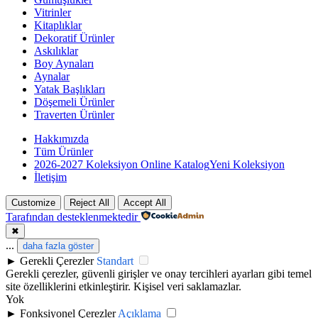
Vitrinler
Kitaplıklar
Dekoratif Ürünler
Askılıklar
Boy Aynaları
Aynalar
Yatak Başlıkları
Döşemeli Ürünler
Traverten Ürünler
Hakkımızda
Tüm Ürünler
2026-2027 Koleksiyon Online Katalog
Yeni Koleksiyon
İletişim
Customize
Reject All
Accept All
Tarafından desteklenmektedir
✖
...
daha fazla göster
►
Gerekli Çerezler
Standart
Gerekli çerezler, güvenli girişler ve onay tercihleri ayarları gibi temel
site özelliklerini etkinleştirir. Kişisel veri saklamazlar.
Yok
►
Fonksiyonel Çerezler
Açıklama