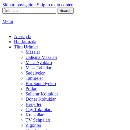
Skip to navigation
Skip to main content
Search
Menu
Anasayfa
Hakkımızda
Tüm Ürünler
Masalar
Çalışma Masaları
Masa Ayakları
Masa Tablaları
Sadalyeler
Tabureler
Bar Sandalyeleri
Puflar
Sallanır Koltuklar
Döner Koltuklar
Berjerler
Çay Takımları
Konsollar
TV Sehpaları
Zigonlar