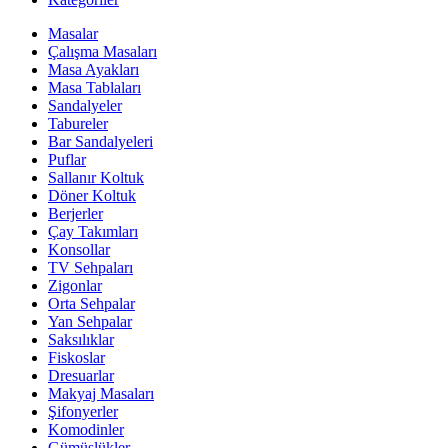
Masalar
Çalışma Masaları
Masa Ayakları
Masa Tablaları
Sandalyeler
Tabureler
Bar Sandalyeleri
Puflar
Sallanır Koltuk
Döner Koltuk
Berjerler
Çay Takımları
Konsollar
TV Sehpaları
Zigonlar
Orta Sehpalar
Yan Sehpalar
Saksılıklar
Fiskoslar
Dresuarlar
Makyaj Masaları
Şifonyerler
Komodinler
Gümüşlükler