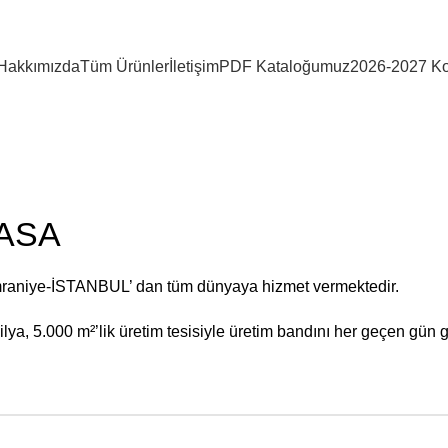
Hakkımızda
Tüm Ürünler
İletişim
PDF Kataloğumuz
2026-2027 Ko
MASA
mraniye-İSTANBUL’ dan tüm dünyaya hizmet vermektedir.
ya, 5.000 m²’lik üretim tesisiyle üretim bandını her geçen gün g