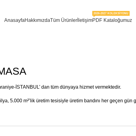
2026-2027 KOLEKSIYONU
Anasayfa
Hakkımızda
Tüm Ürünler
İletişim
PDF Kataloğumuz
 MASA
mraniye-İSTANBUL’ dan tüm dünyaya hizmet vermektedir.
ya, 5.000 m²’lik üretim tesisiyle üretim bandını her geçen gün g