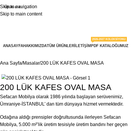
Skip to navigation
Skip to main content
2026-2027 KOLEKSIYONU
ANASAYFA
HAKKIMIZDA
TÜM ÜRÜNLER
İLETIŞIM
PDF KATALOĞUMUZ
Ana Sayfa
Masalar
200 LÜK KAFES OVAL MASA
200 LÜK KAFES OVAL MASA
Sefacan Mobilya olarak 1986 yılında başlayan serüvenimiz,
Ümraniye-İSTANBUL’ dan tüm dünyaya hizmet vermektedir.
Odağına aldığı prensipler doğrultusunda ilerleyen Sefacan
Mobilya, 5.000 m²’lik üretim tesisiyle üretim bandını her geçen