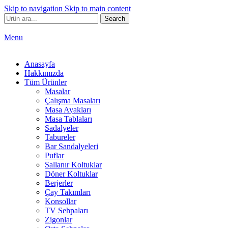
Skip to navigation
Skip to main content
Search
Menu
Anasayfa
Hakkımızda
Tüm Ürünler
Masalar
Çalışma Masaları
Masa Ayakları
Masa Tablaları
Sadalyeler
Tabureler
Bar Sandalyeleri
Puflar
Sallanır Koltuklar
Döner Koltuklar
Berjerler
Çay Takımları
Konsollar
TV Sehpaları
Zigonlar