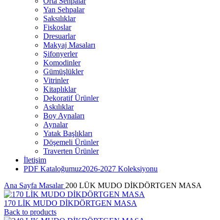
Orta Sehpalar
Yan Sehpalar
Saksılıklar
Fiskoslar
Dresuarlar
Makyaj Masaları
Şifonyerler
Komodinler
Gümüşlükler
Vitrinler
Kitaplıklar
Dekoratif Ürünler
Askılıklar
Boy Aynaları
Aynalar
Yatak Başlıkları
Döşemeli Ürünler
Traverten Ürünler
İletişim
PDF Kataloğumuz
2026-2027 Koleksiyonu
Ana Sayfa
Masalar
200 LÜK MUDO DİKDÖRTGEN MASA
170 LİK MUDO DİKDÖRTGEN MASA
Back to products