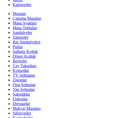
Kategoriler
Masalar
Çalışma Masaları
Masa Ayakları
Masa Tablaları
Sandalyeler
Tabureler
Bar Sandalyeleri
Puflar
Sallanır Koltuk
Döner Koltuk
Berjerler
Çay Takımları
Konsollar
TV Sehpaları
Zigonlar
Orta Sehpalar
Yan Sehpalar
Saksılıklar
Fiskoslar
Dresuarlar
Makyaj Masaları
Şifonyerler
Komodinler