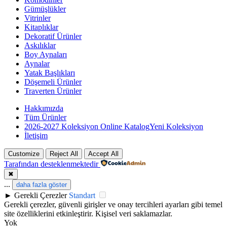
Gümüşlükler
Vitrinler
Kitaplıklar
Dekoratif Ürünler
Askılıklar
Boy Aynaları
Aynalar
Yatak Başlıkları
Döşemeli Ürünler
Traverten Ürünler
Hakkımızda
Tüm Ürünler
2026-2027 Koleksiyon Online Katalog
Yeni Koleksiyon
İletişim
Customize
Reject All
Accept All
Tarafından desteklenmektedir
✖
...
daha fazla göster
►
Gerekli Çerezler
Standart
Gerekli çerezler, güvenli girişler ve onay tercihleri ayarları gibi temel
site özelliklerini etkinleştirir. Kişisel veri saklamazlar.
Yok