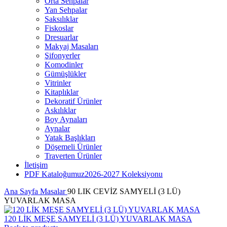
Orta Sehpalar
Yan Sehpalar
Saksılıklar
Fiskoslar
Dresuarlar
Makyaj Masaları
Şifonyerler
Komodinler
Gümüşlükler
Vitrinler
Kitaplıklar
Dekoratif Ürünler
Askılıklar
Boy Aynaları
Aynalar
Yatak Başlıkları
Döşemeli Ürünler
Traverten Ürünler
İletişim
PDF Kataloğumuz
2026-2027 Koleksiyonu
Ana Sayfa
Masalar
90 LIK CEVİZ SAMYELİ (3 LÜ)
YUVARLAK MASA
120 LİK MEŞE SAMYELİ (3 LÜ) YUVARLAK MASA