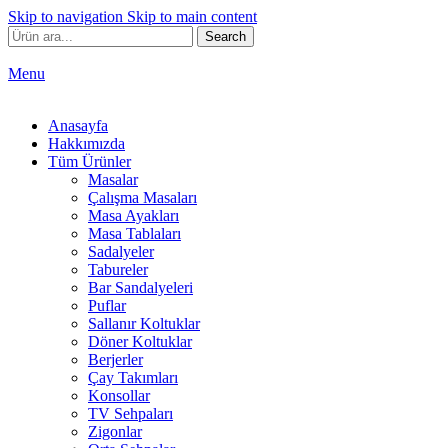
Skip to navigation
Skip to main content
Search
Menu
Anasayfa
Hakkımızda
Tüm Ürünler
Masalar
Çalışma Masaları
Masa Ayakları
Masa Tablaları
Sadalyeler
Tabureler
Bar Sandalyeleri
Puflar
Sallanır Koltuklar
Döner Koltuklar
Berjerler
Çay Takımları
Konsollar
TV Sehpaları
Zigonlar