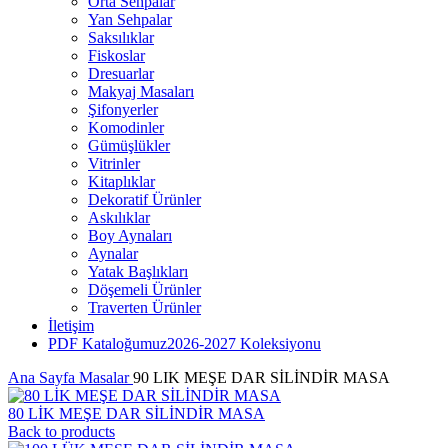
Orta Sehpalar
Yan Sehpalar
Saksılıklar
Fiskoslar
Dresuarlar
Makyaj Masaları
Şifonyerler
Komodinler
Gümüşlükler
Vitrinler
Kitaplıklar
Dekoratif Ürünler
Askılıklar
Boy Aynaları
Aynalar
Yatak Başlıkları
Döşemeli Ürünler
Traverten Ürünler
İletişim
PDF Kataloğumuz
2026-2027 Koleksiyonu
Ana Sayfa
Masalar
90 LIK MEŞE DAR SİLİNDİR MASA
80 LİK MEŞE DAR SİLİNDİR MASA
Back to products