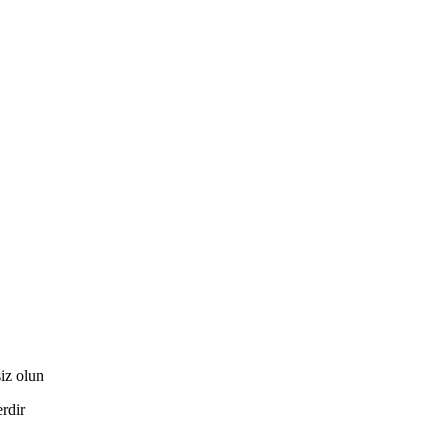
z olun
erdir