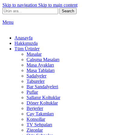
Skip to navigation
Skip to main content
Search
Menu
Anasayfa
Hakkımızda
Tüm Ürünler
Masalar
Çalışma Masaları
Masa Ayakları
Masa Tablaları
Sadalyeler
Tabureler
Bar Sandalyeleri
Puflar
Sallanır Koltuklar
Döner Koltuklar
Berjerler
Çay Takımları
Konsollar
TV Sehpaları
Zigonlar