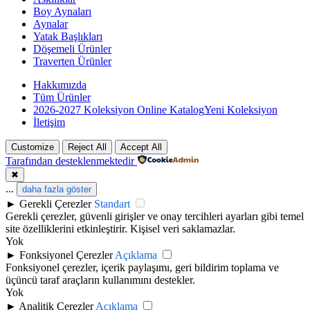
Boy Aynaları
Aynalar
Yatak Başlıkları
Döşemeli Ürünler
Traverten Ürünler
Hakkımızda
Tüm Ürünler
2026-2027 Koleksiyon Online Katalog
Yeni Koleksiyon
İletişim
Customize
Reject All
Accept All
Tarafından desteklenmektedir
✖
...
daha fazla göster
►
Gerekli Çerezler
Standart
Gerekli çerezler, güvenli girişler ve onay tercihleri ayarları gibi temel
site özelliklerini etkinleştirir. Kişisel veri saklamazlar.
Yok
►
Fonksiyonel Çerezler
Açıklama
Fonksiyonel çerezler, içerik paylaşımı, geri bildirim toplama ve
üçüncü taraf araçların kullanımını destekler.
Yok
►
Analitik Çerezler
Açıklama