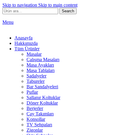
Skip to navigation
Skip to main content
Search
Menu
Anasayfa
Hakkımızda
Tüm Ürünler
Masalar
Çalışma Masaları
Masa Ayakları
Masa Tablaları
Sadalyeler
Tabureler
Bar Sandalyeleri
Puflar
Sallanır Koltuklar
Döner Koltuklar
Berjerler
Çay Takımları
Konsollar
TV Sehpaları
Zigonlar