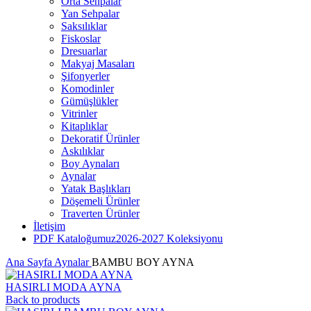
Orta Sehpalar
Yan Sehpalar
Saksılıklar
Fiskoslar
Dresuarlar
Makyaj Masaları
Şifonyerler
Komodinler
Gümüşlükler
Vitrinler
Kitaplıklar
Dekoratif Ürünler
Askılıklar
Boy Aynaları
Aynalar
Yatak Başlıkları
Döşemeli Ürünler
Traverten Ürünler
İletişim
PDF Kataloğumuz
2026-2027 Koleksiyonu
Ana Sayfa
Aynalar
BAMBU BOY AYNA
HASIRLI MODA AYNA
Back to products