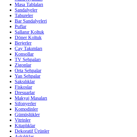
Masa Tablaları
Sandalyeler
Tabureler
Bar Sandalyeleri
Puflar
Sallanır Koltuk
Döner Koltuk
Berjerler
Çay Takımları
Konsollar
TV Sehpaları
Zigonlar
Orta Sehpalar
Yan Sehpalar
Saksılıklar
Fiskoslar
Dresuarlar
Makyaj Masaları
Şifonyerler
Komodinler
Gümüşlükler
Vitrinler
Kitaplıklar
Dekoratif Ürünler
Askılıklar