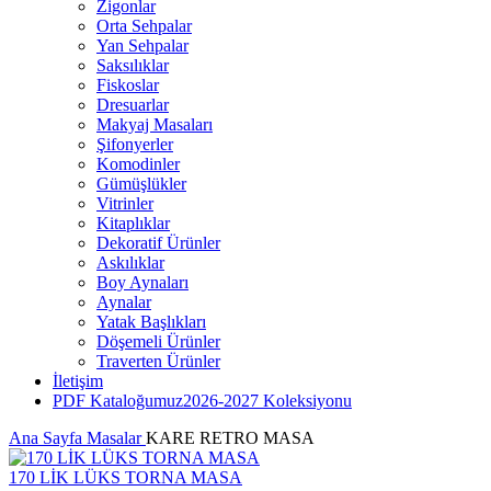
Zigonlar
Orta Sehpalar
Yan Sehpalar
Saksılıklar
Fiskoslar
Dresuarlar
Makyaj Masaları
Şifonyerler
Komodinler
Gümüşlükler
Vitrinler
Kitaplıklar
Dekoratif Ürünler
Askılıklar
Boy Aynaları
Aynalar
Yatak Başlıkları
Döşemeli Ürünler
Traverten Ürünler
İletişim
PDF Kataloğumuz
2026-2027 Koleksiyonu
Ana Sayfa
Masalar
KARE RETRO MASA
170 LİK LÜKS TORNA MASA