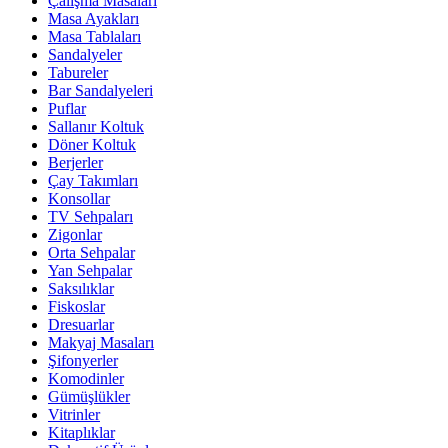
Çalışma Masaları
Masa Ayakları
Masa Tablaları
Sandalyeler
Tabureler
Bar Sandalyeleri
Puflar
Sallanır Koltuk
Döner Koltuk
Berjerler
Çay Takımları
Konsollar
TV Sehpaları
Zigonlar
Orta Sehpalar
Yan Sehpalar
Saksılıklar
Fiskoslar
Dresuarlar
Makyaj Masaları
Şifonyerler
Komodinler
Gümüşlükler
Vitrinler
Kitaplıklar