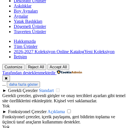
Dekoratif Ürünler
Askılıklar
Boy Aynaları
Aynalar
Yatak Başlıkları
Döşemeli Ürünler
Traverten Ürünler
Hakkımızda
Tüm Ürünler
2026-2027 Koleksiyon Online Katalog
Yeni Koleksiyon
İletişim
Customize
Reject All
Accept All
Tarafından desteklenmektedir
✖
...
daha fazla göster
►
Gerekli Çerezler
Standart
Gerekli çerezler, güvenli girişler ve onay tercihleri ayarları gibi temel
site özelliklerini etkinleştirir. Kişisel veri saklamazlar.
Yok
►
Fonksiyonel Çerezler
Açıklama
Fonksiyonel çerezler, içerik paylaşımı, geri bildirim toplama ve
üçüncü taraf araçların kullanımını destekler.
Yok