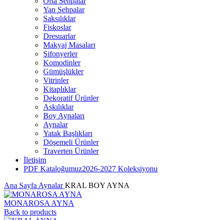
Orta Sehpalar
Yan Sehpalar
Saksılıklar
Fiskoslar
Dresuarlar
Makyaj Masaları
Şifonyerler
Komodinler
Gümüşlükler
Vitrinler
Kitaplıklar
Dekoratif Ürünler
Askılıklar
Boy Aynaları
Aynalar
Yatak Başlıkları
Döşemeli Ürünler
Traverten Ürünler
İletişim
PDF Kataloğumuz
2026-2027 Koleksiyonu
Ana Sayfa
Aynalar
KRAL BOY AYNA
MONAROSA AYNA
Back to products