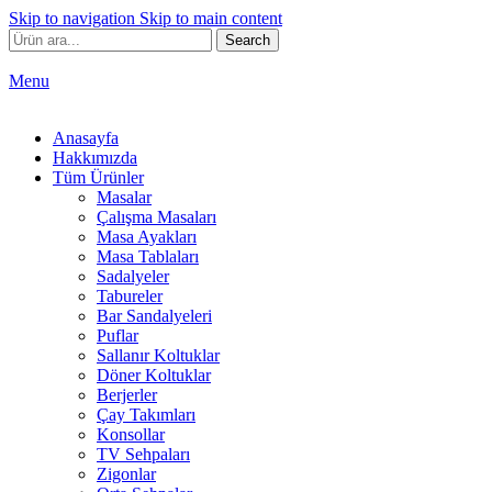
Skip to navigation
Skip to main content
Search
Menu
Anasayfa
Hakkımızda
Tüm Ürünler
Masalar
Çalışma Masaları
Masa Ayakları
Masa Tablaları
Sadalyeler
Tabureler
Bar Sandalyeleri
Puflar
Sallanır Koltuklar
Döner Koltuklar
Berjerler
Çay Takımları
Konsollar
TV Sehpaları
Zigonlar