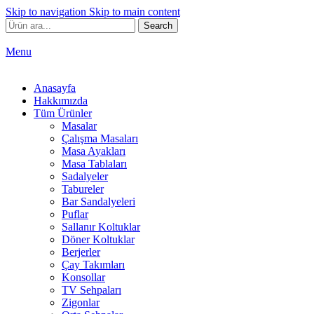
Skip to navigation
Skip to main content
Search
Menu
Anasayfa
Hakkımızda
Tüm Ürünler
Masalar
Çalışma Masaları
Masa Ayakları
Masa Tablaları
Sadalyeler
Tabureler
Bar Sandalyeleri
Puflar
Sallanır Koltuklar
Döner Koltuklar
Berjerler
Çay Takımları
Konsollar
TV Sehpaları
Zigonlar