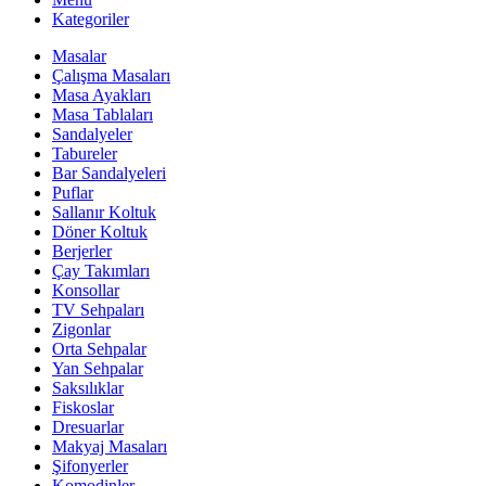
Kategoriler
Masalar
Çalışma Masaları
Masa Ayakları
Masa Tablaları
Sandalyeler
Tabureler
Bar Sandalyeleri
Puflar
Sallanır Koltuk
Döner Koltuk
Berjerler
Çay Takımları
Konsollar
TV Sehpaları
Zigonlar
Orta Sehpalar
Yan Sehpalar
Saksılıklar
Fiskoslar
Dresuarlar
Makyaj Masaları
Şifonyerler
Komodinler