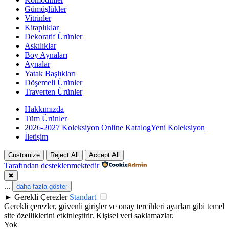
Gümüşlükler
Vitrinler
Kitaplıklar
Dekoratif Ürünler
Askılıklar
Boy Aynaları
Aynalar
Yatak Başlıkları
Döşemeli Ürünler
Traverten Ürünler
Hakkımızda
Tüm Ürünler
2026-2027 Koleksiyon Online Katalog
Yeni Koleksiyon
İletişim
Customize
Reject All
Accept All
Tarafından desteklenmektedir
✖
...
daha fazla göster
►
Gerekli Çerezler
Standart
Gerekli çerezler, güvenli girişler ve onay tercihleri ayarları gibi temel
site özelliklerini etkinleştirir. Kişisel veri saklamazlar.
Yok