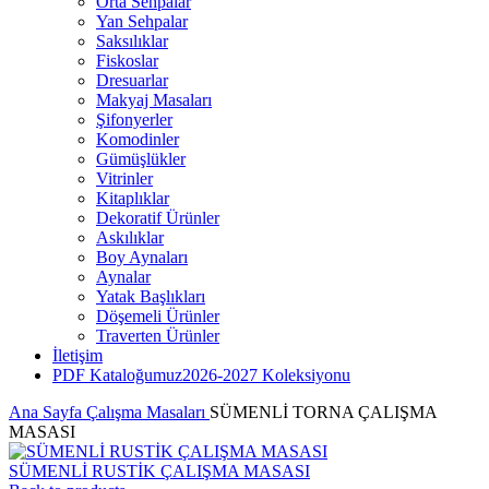
Orta Sehpalar
Yan Sehpalar
Saksılıklar
Fiskoslar
Dresuarlar
Makyaj Masaları
Şifonyerler
Komodinler
Gümüşlükler
Vitrinler
Kitaplıklar
Dekoratif Ürünler
Askılıklar
Boy Aynaları
Aynalar
Yatak Başlıkları
Döşemeli Ürünler
Traverten Ürünler
İletişim
PDF Kataloğumuz
2026-2027 Koleksiyonu
Ana Sayfa
Çalışma Masaları
SÜMENLİ TORNA ÇALIŞMA
MASASI
SÜMENLİ RUSTİK ÇALIŞMA MASASI