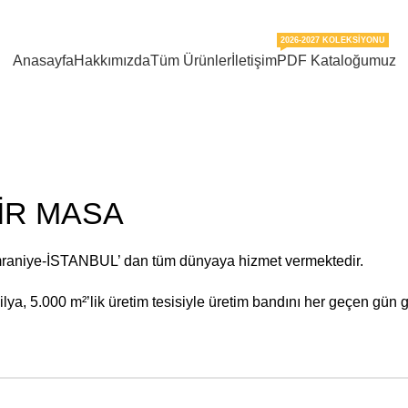
2026-2027 KOLEKSIYONU
Anasayfa
Hakkımızda
Tüm Ürünler
İletişim
PDF Kataloğumuz
DİR MASA
mraniye-İSTANBUL’ dan tüm dünyaya hizmet vermektedir.
ya, 5.000 m²’lik üretim tesisiyle üretim bandını her geçen gün g