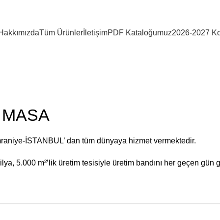
Hakkımızda
Tüm Ürünler
İletişim
PDF Kataloğumuz
2026-2027 Ko
R MASA
mraniye-İSTANBUL’ dan tüm dünyaya hizmet vermektedir.
ya, 5.000 m²’lik üretim tesisiyle üretim bandını her geçen gün g