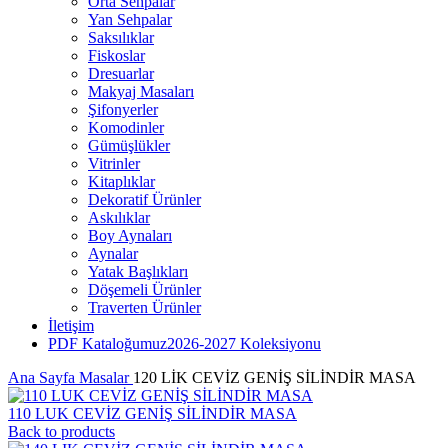
Orta Sehpalar
Yan Sehpalar
Saksılıklar
Fiskoslar
Dresuarlar
Makyaj Masaları
Şifonyerler
Komodinler
Gümüşlükler
Vitrinler
Kitaplıklar
Dekoratif Ürünler
Askılıklar
Boy Aynaları
Aynalar
Yatak Başlıkları
Döşemeli Ürünler
Traverten Ürünler
İletişim
PDF Kataloğumuz
2026-2027 Koleksiyonu
Ana Sayfa
Masalar
120 LİK CEVİZ GENİŞ SİLİNDİR MASA
110 LUK CEVİZ GENİŞ SİLİNDİR MASA
Back to products