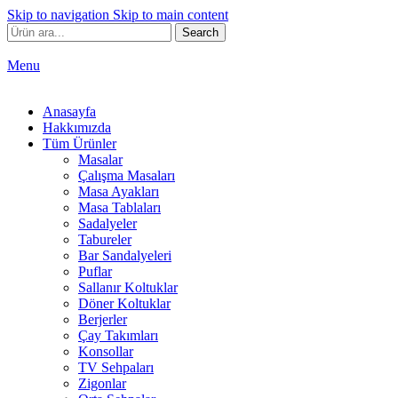
Skip to navigation
Skip to main content
Search
Menu
Anasayfa
Hakkımızda
Tüm Ürünler
Masalar
Çalışma Masaları
Masa Ayakları
Masa Tablaları
Sadalyeler
Tabureler
Bar Sandalyeleri
Puflar
Sallanır Koltuklar
Döner Koltuklar
Berjerler
Çay Takımları
Konsollar
TV Sehpaları
Zigonlar