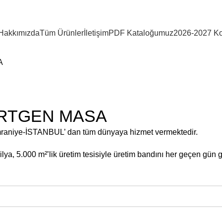
Hakkımızda
Tüm Ürünler
İletişim
PDF Kataloğumuz
2026-2027 Ko
A
DÖRTGEN MASA
mraniye-İSTANBUL’ dan tüm dünyaya hizmet vermektedir.
ya, 5.000 m²’lik üretim tesisiyle üretim bandını her geçen gün g