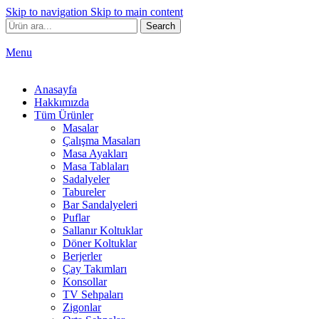
Skip to navigation
Skip to main content
Search
Menu
Anasayfa
Hakkımızda
Tüm Ürünler
Masalar
Çalışma Masaları
Masa Ayakları
Masa Tablaları
Sadalyeler
Tabureler
Bar Sandalyeleri
Puflar
Sallanır Koltuklar
Döner Koltuklar
Berjerler
Çay Takımları
Konsollar
TV Sehpaları
Zigonlar