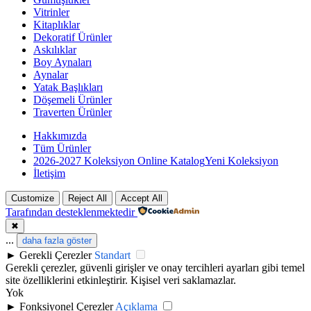
Vitrinler
Kitaplıklar
Dekoratif Ürünler
Askılıklar
Boy Aynaları
Aynalar
Yatak Başlıkları
Döşemeli Ürünler
Traverten Ürünler
Hakkımızda
Tüm Ürünler
2026-2027 Koleksiyon Online Katalog
Yeni Koleksiyon
İletişim
Customize
Reject All
Accept All
Tarafından desteklenmektedir
✖
...
daha fazla göster
►
Gerekli Çerezler
Standart
Gerekli çerezler, güvenli girişler ve onay tercihleri ayarları gibi temel
site özelliklerini etkinleştirir. Kişisel veri saklamazlar.
Yok
►
Fonksiyonel Çerezler
Açıklama