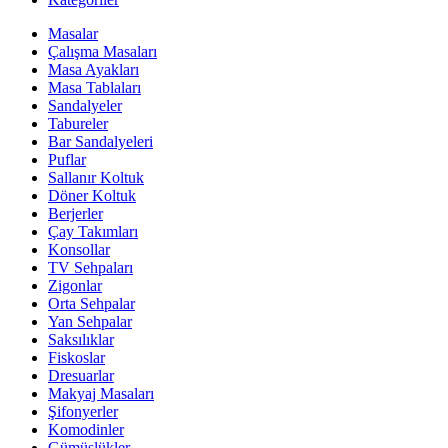
Masalar
Çalışma Masaları
Masa Ayakları
Masa Tablaları
Sandalyeler
Tabureler
Bar Sandalyeleri
Puflar
Sallanır Koltuk
Döner Koltuk
Berjerler
Çay Takımları
Konsollar
TV Sehpaları
Zigonlar
Orta Sehpalar
Yan Sehpalar
Saksılıklar
Fiskoslar
Dresuarlar
Makyaj Masaları
Şifonyerler
Komodinler
Gümüşlükler