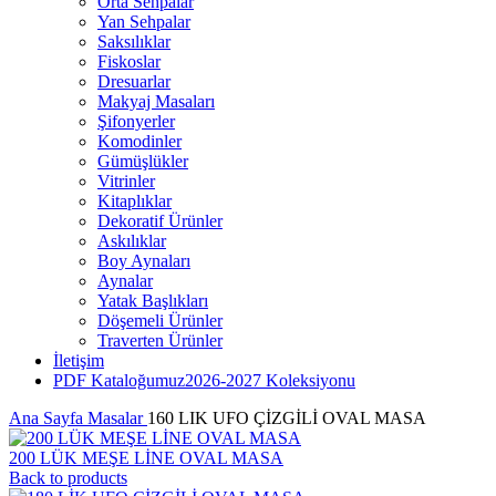
Orta Sehpalar
Yan Sehpalar
Saksılıklar
Fiskoslar
Dresuarlar
Makyaj Masaları
Şifonyerler
Komodinler
Gümüşlükler
Vitrinler
Kitaplıklar
Dekoratif Ürünler
Askılıklar
Boy Aynaları
Aynalar
Yatak Başlıkları
Döşemeli Ürünler
Traverten Ürünler
İletişim
PDF Kataloğumuz
2026-2027 Koleksiyonu
Ana Sayfa
Masalar
160 LIK UFO ÇİZGİLİ OVAL MASA
200 LÜK MEŞE LİNE OVAL MASA
Back to products