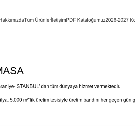
Hakkımızda
Tüm Ürünler
İletişim
PDF Kataloğumuz
2026-2027 Ko
 MASA
mraniye-İSTANBUL’ dan tüm dünyaya hizmet vermektedir.
ya, 5.000 m²’lik üretim tesisiyle üretim bandını her geçen gün g