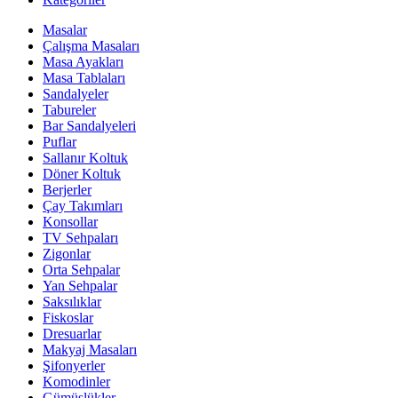
Masalar
Çalışma Masaları
Masa Ayakları
Masa Tablaları
Sandalyeler
Tabureler
Bar Sandalyeleri
Puflar
Sallanır Koltuk
Döner Koltuk
Berjerler
Çay Takımları
Konsollar
TV Sehpaları
Zigonlar
Orta Sehpalar
Yan Sehpalar
Saksılıklar
Fiskoslar
Dresuarlar
Makyaj Masaları
Şifonyerler
Komodinler
Gümüşlükler