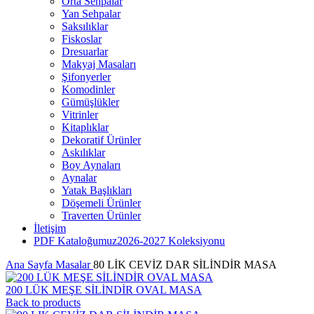
Orta Sehpalar
Yan Sehpalar
Saksılıklar
Fiskoslar
Dresuarlar
Makyaj Masaları
Şifonyerler
Komodinler
Gümüşlükler
Vitrinler
Kitaplıklar
Dekoratif Ürünler
Askılıklar
Boy Aynaları
Aynalar
Yatak Başlıkları
Döşemeli Ürünler
Traverten Ürünler
İletişim
PDF Kataloğumuz
2026-2027 Koleksiyonu
Ana Sayfa
Masalar
80 LİK CEVİZ DAR SİLİNDİR MASA
200 LÜK MEŞE SİLİNDİR OVAL MASA
Back to products