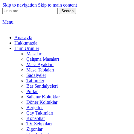
Skip to navigation
Skip to main content
Search
Menu
Anasayfa
Hakkımızda
Tüm Ürünler
Masalar
Çalışma Masaları
Masa Ayakları
Masa Tablaları
Sadalyeler
Tabureler
Bar Sandalyeleri
Puflar
Sallanır Koltuklar
Döner Koltuklar
Berjerler
Çay Takımları
Konsollar
TV Sehpaları
Zigonlar