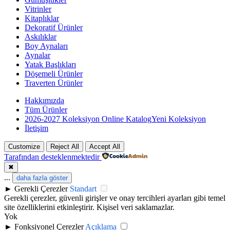
Vitrinler
Kitaplıklar
Dekoratif Ürünler
Askılıklar
Boy Aynaları
Aynalar
Yatak Başlıkları
Döşemeli Ürünler
Traverten Ürünler
Hakkımızda
Tüm Ürünler
2026-2027 Koleksiyon Online Katalog
Yeni Koleksiyon
İletişim
Customize
Reject All
Accept All
Tarafından desteklenmektedir
✖
...
daha fazla göster
►
Gerekli Çerezler
Standart
Gerekli çerezler, güvenli girişler ve onay tercihleri ayarları gibi temel
site özelliklerini etkinleştirir. Kişisel veri saklamazlar.
Yok
►
Fonksiyonel Çerezler
Açıklama